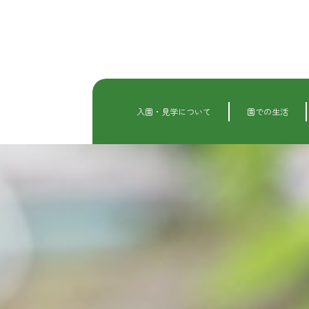
内
容
を
ス
キ
ッ
プ
入園・見学について
園での生活