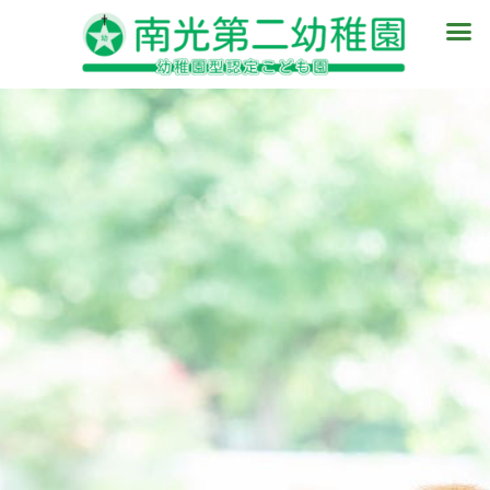
内
メ
容
ニ
を
ュ
ス
ー
キ
ッ
プ