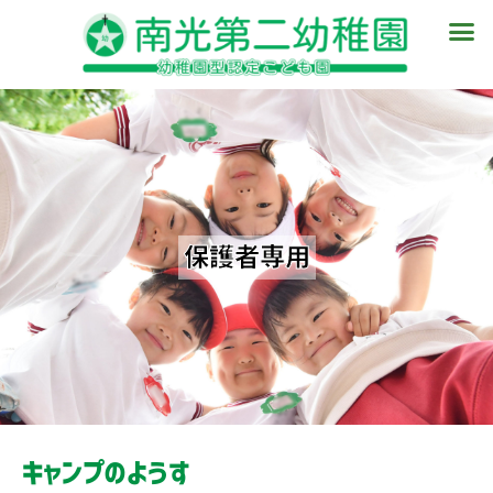
内
メ
容
ニ
を
ュ
ス
ー
キ
ッ
プ
保護者専用
キャンプのようす