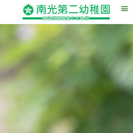
内
メ
容
ニ
を
ュ
ス
ー
キ
ッ
プ