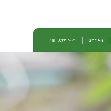
内
容
を
ス
キ
ッ
プ
入園・見学について
園での生活