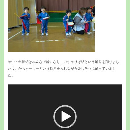
年中・年長組はみんなで輪になり、いちゃりば結という踊りを踊りまし
たよ。かちゃーしーという動きを入れながら楽しそうに踊っていまし
た。
動
画
プ
レ
ー
ヤ
ー