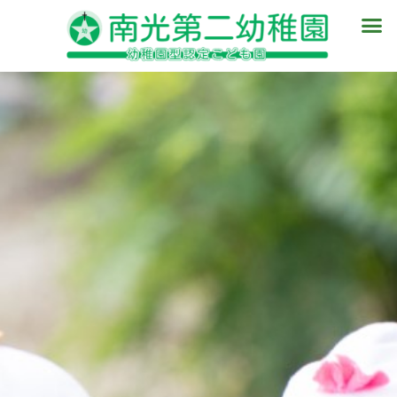
内
メ
容
ニ
を
ュ
ス
ー
キ
ッ
プ