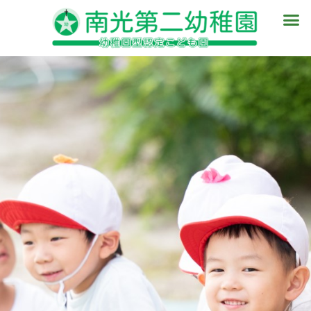
内
メ
容
ニ
を
ュ
ス
ー
キ
ッ
プ