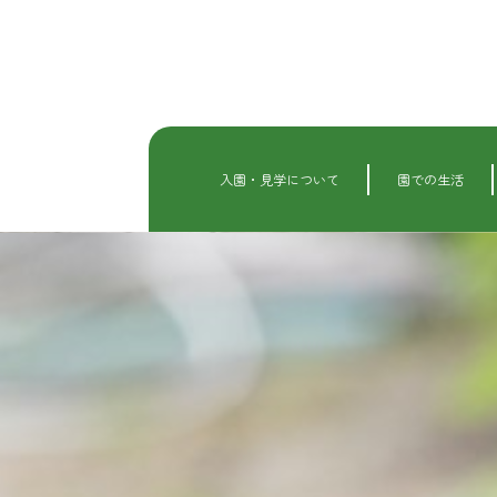
内
容
を
ス
キ
ッ
プ
入園・見学について
園での生活