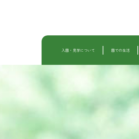
内
容
を
ス
キ
ッ
プ
入園・見学について
園での生活