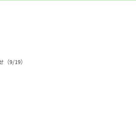
（9/19）
～運動会ごっこ～』
です。みんなで元気いっぱいかけっこし
00受付開始）
以外の動きやすい物）、水筒（水またはお茶）、着替え（