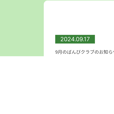
2024.09.17
9月のばんびクラブのお知らせ
9月の活動は『親子で遊ぼう
【日にち】9月19
日(木）
【時間】10:10～11:30（10:
【持ち物】上履き（スリッパ
年間登録の方は出席カード