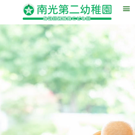
内
メ
容
ニ
を
ュ
ス
ー
キ
ッ
プ