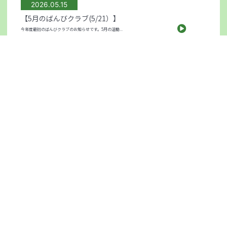
2026.05.15
【5月のばんびクラブ(5/21）】
今年度最初のばんびクラブのお知らせです。5月の活動...
2026.04.28
【園庭開放のお知らせ(5/14)】
今年度も園庭開放が始まります！天気の良い日は汗ばむ...
2026.04.16
【未就園児対象 園庭開放のお知らせ】
今年度も幼稚園の園庭を開放します。幼稚園の園庭で遊...