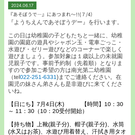
2024.06.17
『あそぼうで―』にあつまれ～!!(７/4）
『ようちえんであそぼうデー』を行います。
この日は幼稚園の子どもたちと一緒に、幼稚
園の園庭の遊具やシャボン玉・電車ごっこ・
水遊び・ゼリー遊びなどのコーナーで楽しく
遊びましょう。参加対象は１歳以上の未就園
児親子です。事前予約制（先着順）となりま
すので参加ご希望の方は南光第二幼稚園
（tel
022-251-6331
)までご連絡ください。在
園児の妹さん弟さんも是非遊びに来てくださ
いね。
【日にち】7月4日(木) 【時間】10：30
～ 11：30（10：20受付開始）
【持ち物】上靴(親子分)、帽子(親子分)、
水筒
(水又はお茶)、水遊び用着替え、
汗拭き用タオ