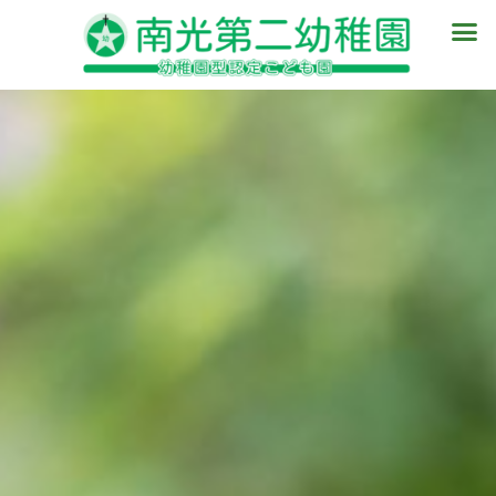
内
メ
容
ニ
を
ュ
ス
ー
キ
ッ
プ