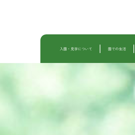
内
容
を
ス
キ
ッ
プ
入園・見学について
園での生活