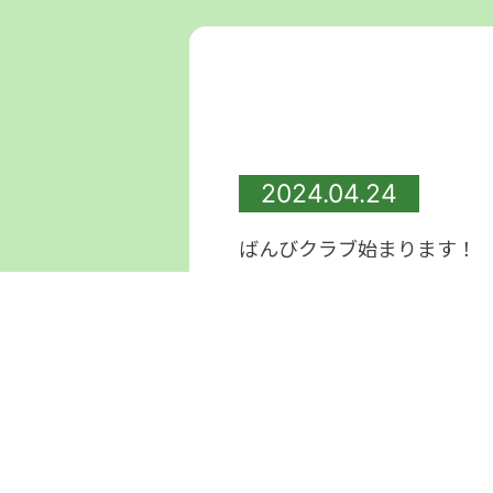
2024.04.24
ばんびクラブ始まります！
令和6
年度の未就園児教室《ば
庭でたくさん遊びますよ！
『
い。また、『活動日ごとの申
第一回目の活動は「いろいろ
【日にち】5月16
日(木）