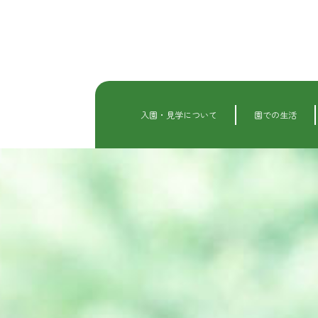
内
容
を
ス
キ
ッ
プ
入園・見学について
園での生活