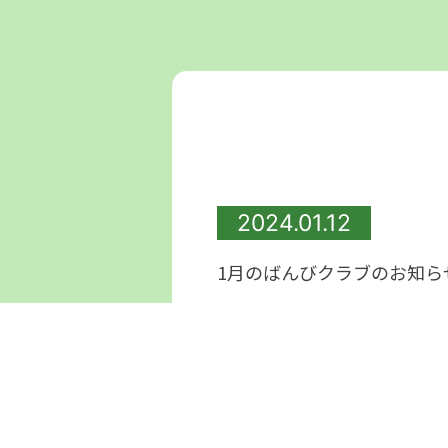
2024.01.12
1月のばんびクラブのお知らせ
1月の活動は『親子で運動遊
負けず
【日にち】1月25
日(木）