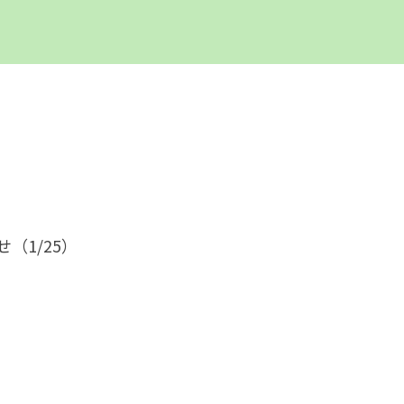
（1/25）
びをしよう！』
です。カワイ体操教室の先生が楽しい運動遊