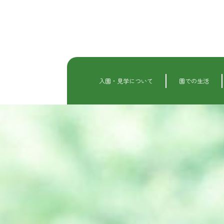
内
容
を
ス
キ
ッ
プ
入園・見学について
園での生活