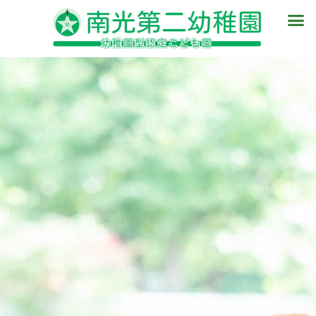
内
メ
容
ニ
を
ュ
ス
ー
キ
ッ
プ