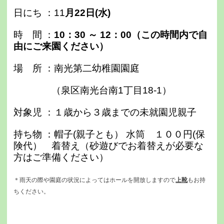
日にち ：11
月22日(水)
時 間 ：
10：30 ～ 12：00（この時間内で自
由にご来園ください）
場 所 ：南光第二幼稚園園庭
（泉区南光台南1丁目18-1）
対象児 ：１歳から３歳までの未就園児親子
持ち物 ：帽子(親子とも） 水筒
１００円(
保
険代）
着替え（砂遊びでお着替えが必要な
方はご準備ください）
＊雨天の際や園庭の状況によってはホールを開放しますので
上靴
もお持
ちください。