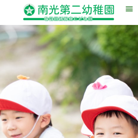
内
メ
容
ニ
を
ュ
ス
ー
キ
ッ
プ