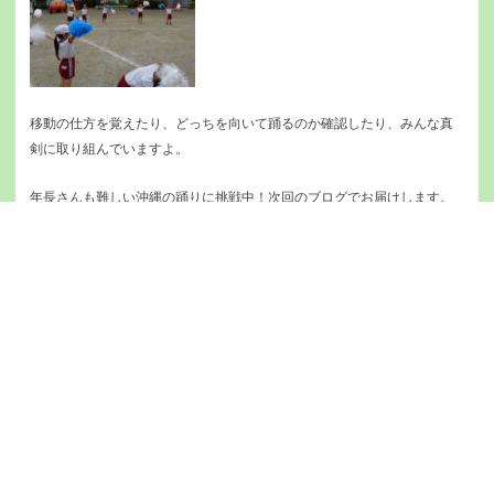
移動の仕方を覚えたり、どっちを向いて踊るのか確認したり、みんな真
剣に取り組んでいますよ。
年長さんも難しい沖縄の踊りに挑戦中！次回のブログでお届けします。
いいね+9
Prev
Ne
前のブログ
次のブログ
姉妹園