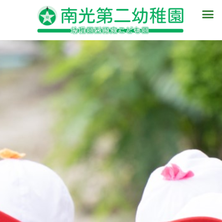
内
メ
容
ニ
を
ュ
ス
ー
キ
ッ
プ