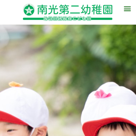
内
メ
容
ニ
を
ュ
ス
ー
キ
ッ
プ